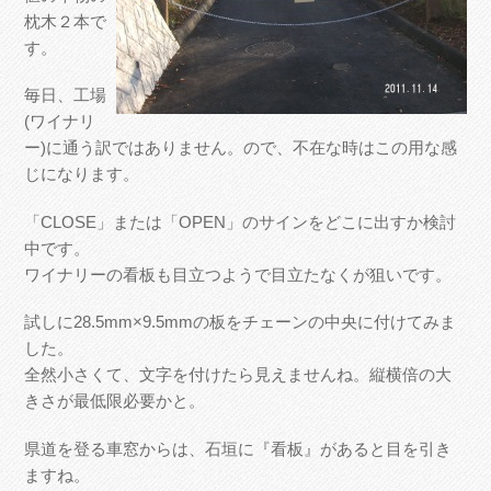
枕木２本で
す。
毎日、工場
(ワイナリ
ー)に通う訳ではありません。ので、不在な時はこの用な感
じになります。
「CLOSE」または「OPEN」のサインをどこに出すか検討
中です。
ワイナリーの看板も目立つようで目立たなくが狙いです。
試しに28.5mm×9.5mmの板をチェーンの中央に付けてみま
した。
全然小さくて、文字を付けたら見えませんね。縦横倍の大
きさが最低限必要かと。
県道を登る車窓からは、石垣に『看板』があると目を引き
ますね。