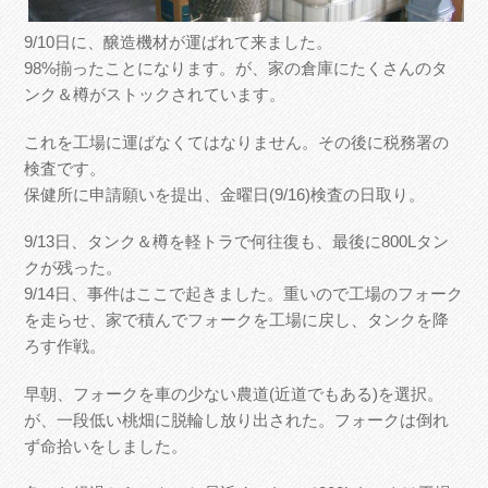
9/10日に、醸造機材が運ばれて来ました。
98%揃ったことになります。が、家の倉庫にたくさんのタ
ンク＆樽がストックされています。
これを工場に運ばなくてはなりません。その後に税務署の
検査です。
保健所に申請願いを提出、金曜日(9/16)検査の日取り。
9/13日、タンク＆樽を軽トラで何往復も、最後に800Lタン
クが残った。
9/14日、事件はここで起きました。重いので工場のフォーク
を走らせ、家で積んでフォークを工場に戻し、タンクを降
ろす作戦。
早朝、フォークを車の少ない農道(近道でもある)を選択。
が、一段低い桃畑に脱輪し放り出された。フォークは倒れ
ず命拾いをしました。