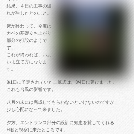
結果、４日の工事の遅
れが生じたとのこと。
床が終わって、今度は
カベの基礎立ち上がり
部分の打設のようで
す。
これが終われば、いよ
いよ立て方になりま
す。
8/1日に予定されていた上棟式は、8/4日に延びました。
これも台風の影響です。
八月の末には完成してもらわないといけないのですが、
少し心配になって来ました。
夕方、エントランス部分の設計に知恵を貸してくれる
H君と視察に来たところです。