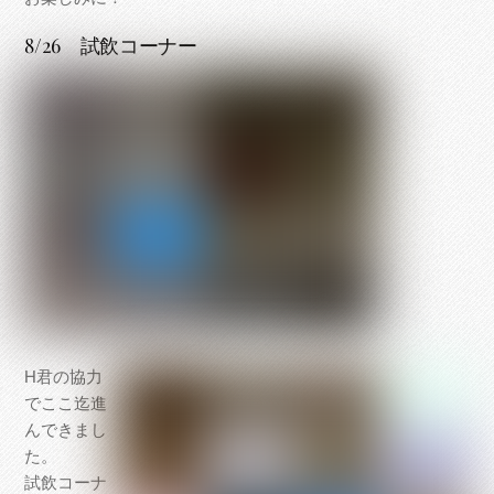
8/26 試飲コーナー
H君の協力
でここ迄進
んできまし
た。
試飲コーナ