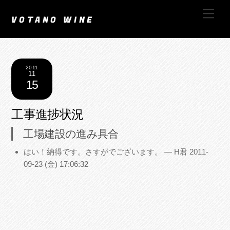
Skip
Men
to
VOTANO WINE
content
2011
11
15
工事進捗状況
工場建設の進み具合
はい！納得です。さすがでございます。 — H君
2011-
09-23 (金) 17:06:32