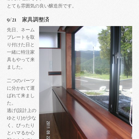
とても雰囲気の良い醸造所です。
9/21 家具調整済
先日、ネーム
プレートを取
り付けた日と
一緒に特注家
具もやって来
ました。
二つのパーツ
に分かれて運
ばれて来まし
た。
逃げ(設計上の
ゆとり)が少な
く、ぴったり
とハマるか心