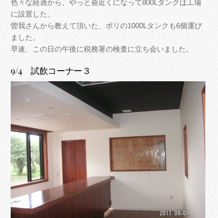
色々な経過から、やっと昼近くになって800Lタンクは工場
に設置した。
曽我さんから教えて頂いた、ポリの1000Lタンクも6個運び
ました。
早速、この日の午後に税務署の検査に立ち会いました。
9/4 試飲コーナー３