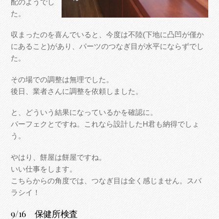
配のようでし
た。
収まったのを喜んでいると、今度は不陸(下地に凸凹が僅か
にあること)があり、パーツのつなぎ目が水平にならずでし
た。
その場での調整は無理でした。
後日、業者さんに調整を依頼しました。
と、どういう結果になっているかを確認に。
パーフェクとですね。これなら設計したH君も納得でしょ
う。
やはり、餅屋は餅屋ですね。
いい仕事をします。
こちらからの角度では、つなぎ目は全く感じません。スバ
ラシイ！
9/16 保健所検査