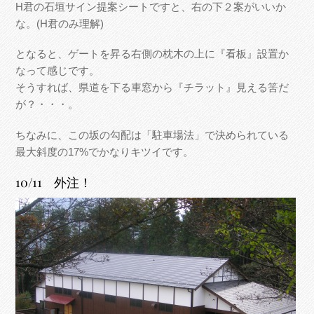
H君の石垣サイン提案シートですと、右の下２案がいいか
な。(H君のみ理解)
となると、ゲートを昇る右側の枕木の上に『看板』設置か
なって感じです。
そうすれば、県道を下る車窓から『チラット』見える筈だ
が？・・・。
ちなみに、この坂の勾配は「駐車場法」で決められている
最大斜度の17%でかなりキツイです。
10/11 外注！