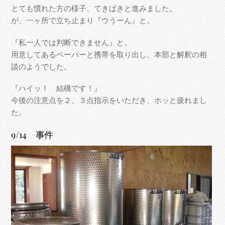
とても慣れた方の様子、てきぱきと進みました。
が、一ヶ所で立ち止まり『ウうーん』と。
『私一人では判断できません』と。
用意してあるペーパーと携帯を取り出し、本部と解釈の相
談のようでした。
『ハイッ！ 結構です！』
今後の注意点を２、３点指示をいただき、ホッと疲れまし
た。
9/14 事件