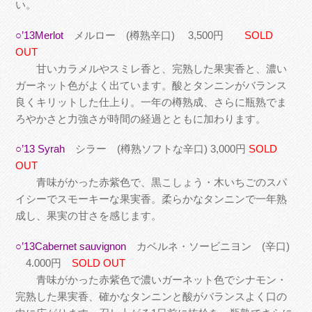
い。
○’13Merlot
メルロー (樽熟辛口) 3,500円
SOLD
OUT
甘いカラメルやスミレ香と、完熟した果実香と、濃い
ガーネット色がよく出ています。酸とタンニンがバランス
良くキリットした仕上り。一年の樽熟成、さらに瓶熟でま
ろやかさと力強さが時間の経過とともに加わります。
○’13 Syrah
シラー (樽熟ソフトな辛口) 3,000円
SOLD
OUT
青味がかった赤紫色で、黒こしょう・木いちごのスパ
イシーでスモーキーな果実香。柔らかなタンニンで一年熟
成し、果実の甘さを感じます。
○’13Cabernet sauvignon
カベルネ・ソービニヨン (辛口)
4.000円
SOLD OUT
青味がかった赤紫色で濃いガーネット色でシナモン・
完熟した果実香、確かなタンニンと酸がバランスよく口の