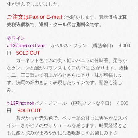
化が進んでしまいました。
ご注文はFax or E-mail
でお願いします。表示価格は
直
売税込価格
で、
送料・クール代は別料金です。
赤ワイン
○’13Cabernet franc
カベルネ・フラン (樽熟辛口) 4.000
円
SOLD OUT
ガーネット色で木の実・軽いバニラの甘味香、柔らか
なタンニンと酸がバランスよく口の中に 広がります。抜栓
し二、三日置いて召上がるとさらに香り・味が増幅しま
す。洗馬の畑力をよく表現した
ワイン
です。瓶熟も楽し
み。
○’13Pinot noir
ピノ・ノアール (樽熟ソフトな辛口) 4,000
円
SOLD OUT
茶がかった赤紫色で、ベリー系の甘香に爽やかなスパ
イシーさがピノのヴォリュームを感じます。時間経過とと
もに酸と渋みがまろやかになる喉越しをお楽しみ下さ