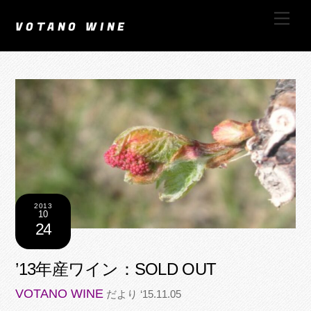
Skip
Men
to
VOTANO WINE
content
2013
10
24
’13年産ワイン：SOLD OUT
VOTANO WINE
だより ‘15.11.05