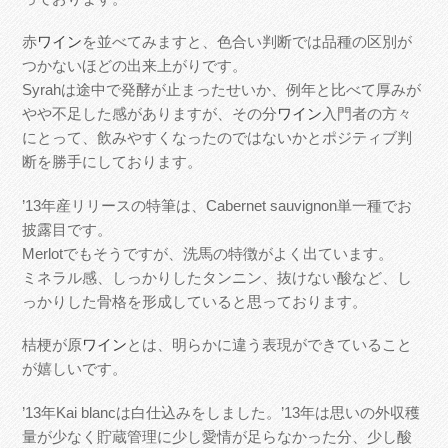
赤
ワイン
を並べてみますと、色合い判断では品種の区別が
つかないほどの出来上がりです。
Syrahは途中で発酵が止まったせいか、例年と比べて厚みが
やや不足した感がありますが、その分
ワイン
入門者の方々
にとって、飲みやすくなったのではないかとポジティブ判
断を勝手にしております。
’13年産リリースの特筆は、Cabernet sauvignon単一種でお
披露目です。
Merlotでもそうですが、洗馬の特徴がよく出ています。
ミネラル感、しっかりしたタンニン、抜けない酸など、し
っかりした骨格を形成していると思っております。
桔梗が原
ワイン
とは、明らかに違う表現ができていること
が嬉しいです。
’13年Kai blancは白仕込みをしました。’13年は思いの外収穫
量が少なく貯蔵管理に少し愛情が足らなかった分、少し酸