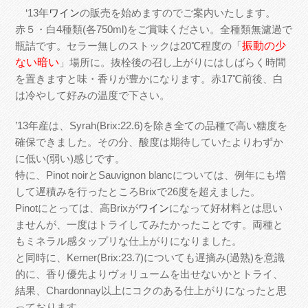
‘13年
ワイン
の販売を始めますのでご案内いたします。
赤５・白4種類(各750ml)をご賞味ください。全種類無濾過で
瓶詰です。セラー無しのストックは20℃程度の「
振動の少
ない暗い
」場所に。抜栓後の召し上がりにはしばらく時間
を置きますと味・香りが豊かになります。赤17℃前後、白
は冷やして好みの温度で下さい。
’13年産は、Syrah(Brix:22.6)を除き全ての品種で高い糖度を
確保できました。その分、酸度は期待していたよりわずか
に低い(弱い)感じです。
特に、Pinot noirとSauvignon blancについては、例年にも増
して遅積みを行ったところBrixで26度を超えました。
Pinotにとっては、高Brixが
ワイン
になって好材料とは思い
ませんが、一度はトライしてみたかったことです。両種と
もミネラル感タップリな仕上がりになりました。
と同時に、Kerner(Brix:23.7)についても遅摘み(過熟)を意識
的に、香り優先よりヴォリュームを出せないかとトライ、
結果、Chardonnay以上にコクのある仕上がりになったと思
っております。