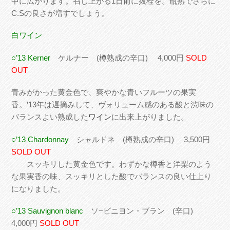
中に広がります。召し上がる1日前に抜栓を。瓶熟でさらに
C.Sの良さが増すでしょう。
白ワイン
○’13 Kerner
ケルナー (樽熟成の辛口) 4,000円
SOLD
OUT
青みがかった黄金色で、爽やかな青いフルーツの果実
香。’13年は遅摘みして、ヴォリューム感のある酸と渋味の
バランスよい熟成した
ワイン
に出来上がりました。
○’13 Chardonnay
シャルドネ (樽熟成の辛口) 3,500円
SOLD OUT
スッキリした黄金色です。わずかな樽香と洋梨のよう
な果実香の味、スッキリとした酸でバランスの良い仕上り
になりました。
○’13 Sauvignon blanc
ソ−ビニヨン・ブラン (辛口)
4,000円
SOLD OUT