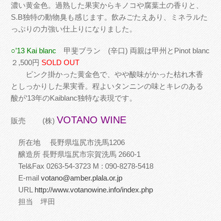
濃い黄金色。過熟した果実からキノコや腐葉土の香りと、
S.B独特の動物臭も感じます。飲みごたえあり、ミネラルた
っぷりの力強い仕上りになりました。
○’13 Kai blanc
甲斐ブラン (辛口) 両親は甲州とPinot blanc
２,500円
SOLD OUT
ピンク掛かった黄金色で、やや酸味がかった枯れ木香
としっかりした果実香。程よいタンニンの味とキレのある
酸が‘13年のKaiblanc独特な表現です。
VOTANO WINE
販売 (株)
所在地 長野県塩尻市洗馬1206
醸造所 長野県塩尻市宗賀洗馬 2660-1
Tel&Fax 0263-54-3723 M : 090-8278-5418
E-mail
votano@amber.plala.or.jp
URL
http://www.votanowine.info/index.php
担当 坪田