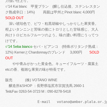
力強い仕上り。
○’14 Kai blanc 甲斐ブラン (醸し仕込後、ステンレスタン
ク熟成辛口：14%) 両親は甲州とPinot blanc 4,000円
SOLD OUT
深い琥珀色で、ビワ・粒黒胡椒やしっかりした果実香。
程よいタンニンと苦味の後にトロリとした甘味感じ、大人
向けトロピカルフルーツのよう。味の濃い料理にうってつ
けです。
○’14 Seba bianco
セバ・ビアンコ (特殊ポリタンク熟成：
12%) KernerとChardonnayのブレンド 3,000円
SOLD
OUT
やや青みがかった黄金色。キューイフルーツ・腐葉土
etcの香、複雑な果実の味が特長です。
販売 (株) VOTANO WINE
醸造所&SHOP ：長野県塩尻市宗賀洗馬 2660-1
Tel&Fax 0263-54-3723 M : 090-8278-5418
               E-mail   votano@amber.plala