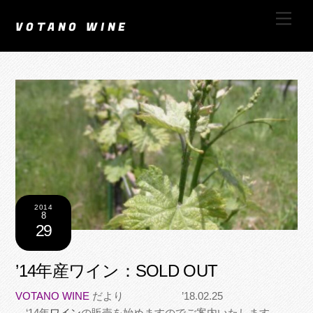
Skip
Men
to
VOTANO WINE
content
2014
8
29
’14年産ワイン：SOLD OUT
VOTANO WINE
だより ’18.02.25
‘14年
ワイン
の販売を始めますのでご案内いたします。