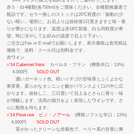
赤５・白4種類(各750ml)をご賞味ください。全種類無濾過で
瓶詰です。セラー無しのストックは20℃程度の「振動の少
ない暗い」場所に。お召上りは抜栓後1日置きますと味・香
りが豊かになります。温度は赤18℃前後、白も同程度が希
望、時に冷やしてお好みの温度で召上り下さい。
ご注文はFax or E-mailでお願いします。表示価格は直売税込
価格で、送料・クール代は別料金です。
赤
ワイン
○’14 Cabernet franc
カベルネ・フラン (樽熟辛口：13%)
4.000円
SOLD OUT
濃いガーネット色、軽いイチゴの甘味香とふくよかな
果実香、柔らかなタンニンと酸がバランスよく口の中に広
がります。抜栓し二、三日置いて召上るとさらに香り・味
が増幅します。洗馬の畑力をよく表現した
ワイン
です。さ
らに瓶熟を待ちます。
○’14 Pinot noir ピノ・ノアール
(樽熟ソフトな辛口：13%)
4,000円
SOLD OUT
茶がかったクリーンな赤紫色で、ベリー系の甘香に爽