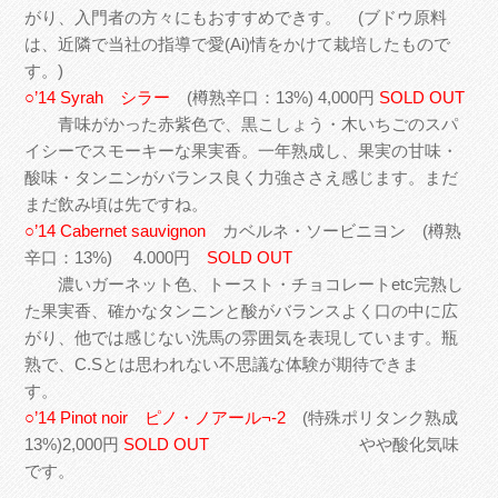
がり、入門者の方々にもおすすめできす。 (ブドウ原料
は、近隣で当社の指導で愛(Ai)情をかけて栽培したもので
す。)
○’14 Syrah シラー
(樽熟辛口：13%) 4,000円
SOLD OUT
青味がかった赤紫色で、黒こしょう・木いちごのスパ
イシーでスモーキーな果実香。一年熟成し、果実の甘味・
酸味・タンニンがバランス良く力強ささえ感じます。まだ
まだ飲み頃は先ですね。
○’14 Cabernet sauvignon
カベルネ・ソービニヨン (樽熟
辛口：13%) 4.000円
SOLD OUT
濃いガーネット色、トースト・チョコレートetc完熟し
た果実香、確かなタンニンと酸がバランスよく口の中に広
がり、他では感じない洗馬の雰囲気を表現しています。瓶
熟で、C.Sとは思われない不思議な体験が期待できま
す。
○’14 Pinot noir ピノ・ノアール¬-2
(特殊ポリタンク熟成
13%)2,000円
SOLD OUT
やや酸化気味
です。