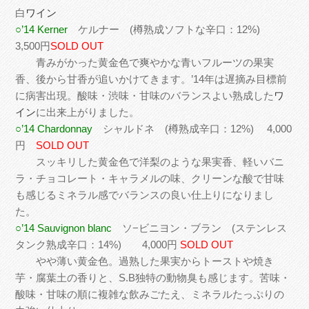
白
ワイン
○’14 Kerner
ケルナー (樽熟成ソフトな辛口：12%)
3,500円
SOLD OUT
青みがかった黄金色で爽やかな青いフルーツの果実
香、後から甘香が追いかけてきます。’14年は遅摘み目標前
に病害出現。酸味・渋味・甘味のバランスよい熟成した
ワ
イン
に出来上がりました。
○’14 Chardonnay
シャルドネ (樽熟成辛口：12%) 4,000
円
SOLD OUT
スッキリした黄金色で洋梨のような果実香、軽いバニ
ラ・チョコレート・キャラメルの味、クリーンな酸で甘味
も感じるミネラル感でバランスの良い仕上りになりまし
た。
○’14 Sauvignon blanc
ソ−ビニヨン・ブラン (ステンレス
タンク熟成辛口：14%) 4,000円
SOLD OUT
やや薄い黄金色。過熟した果実からトーストや焼き
芋・腐葉土の香りと、S.B独特の動物臭も感じます。苦味・
酸味・甘味の順に複雑な飲みごたえ、ミネラルたっぷりの