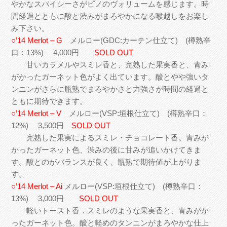
やかなスパイシーさがピノのヴォリュームを感じます。時
間経過とともに酸と渋みがまろやかになる喉越しをお楽し
み下さい。
○’14 Merlot – G
メルロー(GDC:カーテン仕立て) (樽熟辛
口：13%) 4,000円
SOLD OUT
甘いカラメルやスミレ香と、完熟した果実香と、青み
がかったガーネット色がよく出ています。酸とやや強いタ
ンニンがさらに瓶熟でまろやかさと力強さが時間の経過と
ともに期待できます。
○’14 Merlot – V
メルロー(VSP:垣根仕立て) (樽熟辛口：
12%) 3,500円
SOLD OUT
完熟した果実によるスミレ・チョコレート香。青みが
かったガーネット色、渋みの後に甘みが追いかけてきま
す。酸とのがバランスが良く、瓶熟で期待値が上がりま
す。
○’14 Merlot – Ai
メルロー(VSP:垣根仕立て) (樽熟辛口：
13%) 3,000円
SOLD OUT
軽いトースト香．スミレのような果実香と、青みがか
ったガーネット色。酸と軽めのタンニンがまろやかな仕上