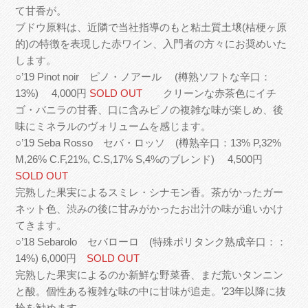
て甘香が。
ブドウ原料は、近隣で当社指導のもと粘土質土壌(桔梗ヶ原
的)の特徴を表現した赤ワイン、入門者の方々にお奨めいた
します。
○’19 Pinot noir ピノ・ノアール (樽熟ソフトな辛口：
13%) 4,000円
SOLD OUT
クリーンな赤茶色にイチ
ゴ・バニラの甘香、口に含みピノの複雑な味が楽しめ、後
味にミネラルのヴォリュームを感じます。
○’19 Seba Rosso セバ・ロッソ (樽熟辛口：13% P,32%
M,26% C.F,21%, C.S,17% S,4%のブレンド) 4,500円
SOLD OUT
完熟した果実によるスミレ・シナモン香。茶がかったガー
ネット色、渋みの後に甘みがかったお出汁の味が追いかけ
てきます。
○’18 Sebarolo セバローロ (特殊ポリタンク熟成辛口：：
14%) 6,000円
SOLD OUT
完熟した果実によるのか新鮮な野菜香、まだ荒いタンニン
と酸。個性ある複雑な味の中に甘味が追走。’23年以降に抜
栓を勧めます。