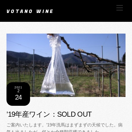
Skip
Men
to
VOTANO WINE
content
2021
2
24
’19年産ワイン：SOLD OUT
ご案内いたします。’19年洗馬はまずまずの天候でした。病
気も出ましたが、何とか全種類収穫できました。