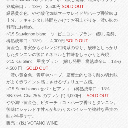
熟成辛口：：13%) 3,500円
SOLD OUT
緑系黄金色、やや酸化気味マーマレイド的ハーブ香旨味は
十分、デキャンタし時間をかけてお召上がりを、濃い味の
料理にお勧め。
○’19 Sauvignon blanc ソ−ビニヨン・ブラン (醸し発酵、
樽熟成辛口：13%) 4,000円
SOLD OUT
黄金色、果実からオレンジ柑橘系の香り、酸味としっかり
したタンニンの後にミネラルと甘味をしっかりと表現。
○’19 Kai blanc 甲斐ブラン (醸し発酵、樽熟成辛口：13%)
4,500 円
SOLD OUT
濃い黄金色、青草やハーブ、腐葉土的な香り酸の切れ味
がよく赤ワインを感じさせるヴォリューム感。
○’19 Seba bianco セバ・ビアンコ (樽熟成辛口：13%
SB:75%, Cha:25％,のブレンド) 4,000円
SOLD OUT
やや濃い黄金色、ビターチョコ・ハーブ香りとタンニン。
後味にシャルドネ甘みが加わりスパイシーで複雑な果実の
味が特長です。
販売：(株) VOTANO WINE