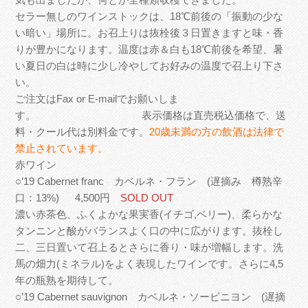
セラー無しのワインストックは、18℃前後の「振動の少な
い暗い」場所に。お召上りは抜栓後３日置きますと味・香
りが豊かになります。温度は赤＆白も18℃前後を希望、暑
い夏日の白は時に少し冷やしてお好みの温度で召上り下さ
い。
ご注文はFax or E-mailでお願いしま
す。 表示価格は直売税込価格で、送
料・クール代は別料金です。
20歳未満の方の飲酒は法律で
禁止されています。
赤ワイン
○’19 Cabernet franc カベルネ・フラン (遅摘み 樽熟辛
口：13%) 4,500円
SOLD OUT
濃い赤茶色、ふくよかな果実香(イチゴ,ベリー)、柔らかな
タンニンと酸がバランスよく口の中に広がります。抜栓し
二、三日置いて召上るとさらに香り・味が増幅します。洗
馬の畑力(ミネラル)をよく表現したワインです。さらに4,5
年の瓶熟を期待して。
○’19 Cabernet sauvignon カベルネ・ソービニヨン (遅摘