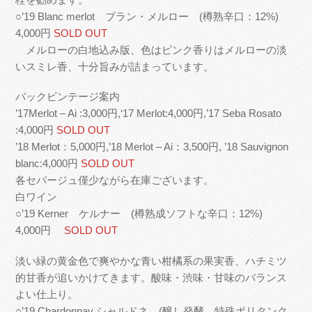
○’19 Blanc merlot ブラン・メルロー (樽熟辛口：12%)
4,000円
SOLD OUT
メルローの白地込み版、色はピンク香りはメルローの淡
いスミレ香、十分旨みが詰まっています。
バックビンテージ案内
’17Merlot – Ai :3,000円,‘17 Merlot:4,000円,’17 Seba Rosato
:4,000円
SOLD OUT
’18 Merlot：5,000円,’18 Merlot – Ai：3,500円, ’18 Sauvignon
blanc:4,000円
SOLD OUT
各セパージュ僅少ながら在庫ございます。
白ワイン
○’19 Kerner ケルナー (樽熟成ソフトな辛口：12%)
4,000円
SOLD OUT
淡い緑の黄金色で爽やかな青い柑橘系の果実香、ハチミツ
的甘香が追いかけてきます。酸味・渋味・甘味のバランス
よい仕上り。
○’19 Chardonnay シャルドネ (醸し発酵、特殊ポリタンク