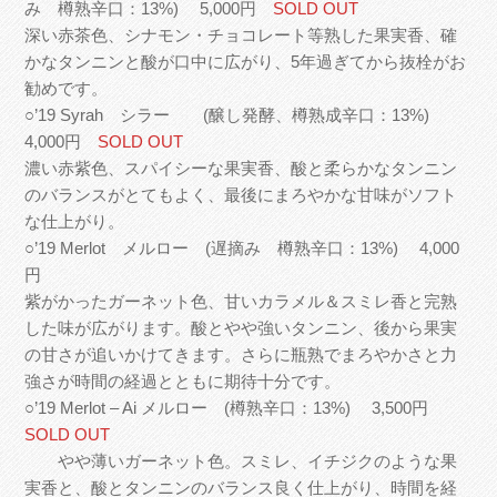
み 樽熟辛口：13%) 5,000円
SOLD OUT
深い赤茶色、シナモン・チョコレート等熟した果実香、確
かなタンニンと酸が口中に広がり、5年過ぎてから抜栓がお
勧めです。
○’19 Syrah シラー (醸し発酵、樽熟成辛口：13%)
4,000円
SOLD OUT
濃い赤紫色、スパイシーな果実香、酸と柔らかなタンニン
のバランスがとてもよく、最後にまろやかな甘味がソフト
な仕上がり。
○’19 Merlot メルロー (遅摘み 樽熟辛口：13%) 4,000
円
紫がかったガーネット色、甘いカラメル＆スミレ香と完熟
した味が広がります。酸とやや強いタンニン、後から果実
の甘さが追いかけてきます。さらに瓶熟でまろやかさと力
強さが時間の経過とともに期待十分です。
○’19 Merlot – Ai メルロー (樽熟辛口：13%) 3,500円
SOLD OUT
やや薄いガーネット色。スミレ、イチジクのような果
実香と、酸とタンニンのバランス良く仕上がり、時間を経