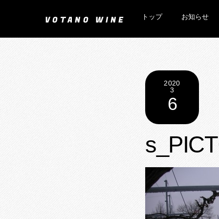
Skip
トップ
お知らせ
to
VOTANO WINE
content
2020
3
6
s_PICT