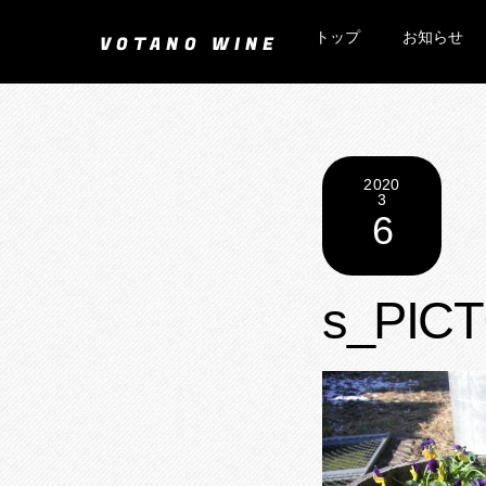
Skip
トップ
お知らせ
to
VOTANO WINE
content
2020
3
6
s_PICT