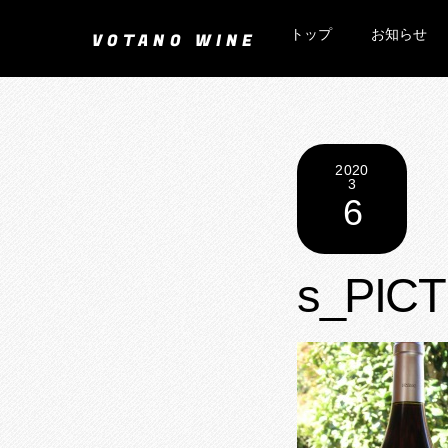
Skip
トップ
お知らせ
to
VOTANO WINE
content
2020
3
6
s_PICT