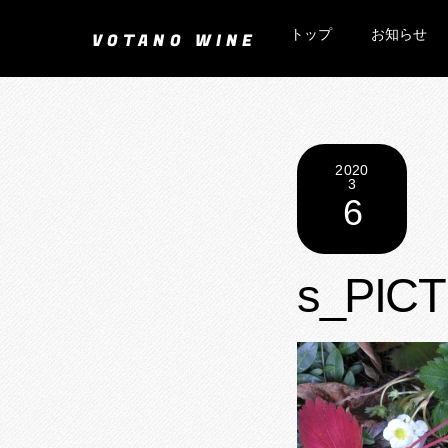
Skip
トップ
お知らせ
to
VOTANO WINE
content
2020
3
6
s_PICT